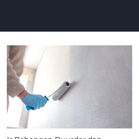
Is
Behangen
Duurder
dan
Schilderen?
Kosten
Vergelijking