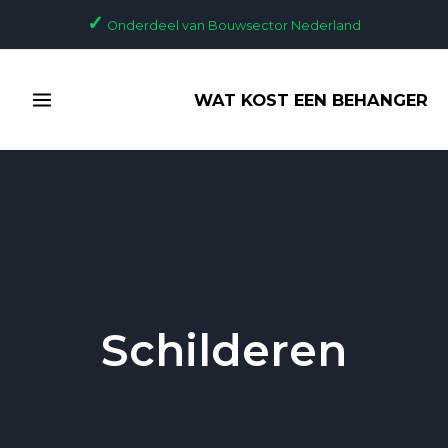
Ga
✓
Onderdeel van Bouwsector Nederland
naar
de
MAIN
inhoud
WAT KOST EEN BEHANGER
MENU
Schilderen