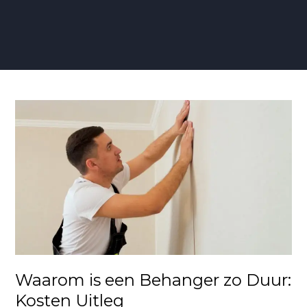
Waarom
is
een
Behanger
zo
Duur:
Kosten
Uitleg
Waarom is een Behanger zo Duur:
Kosten Uitleg