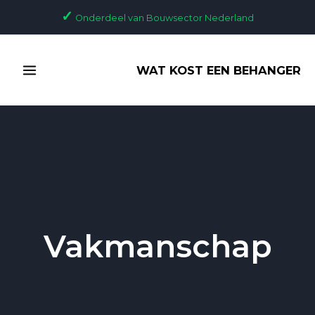
Ga
✓
Onderdeel van Bouwsector Nederland
naar
de
MAIN
inhoud
WAT KOST EEN BEHANGER
MENU
Vakmanschap