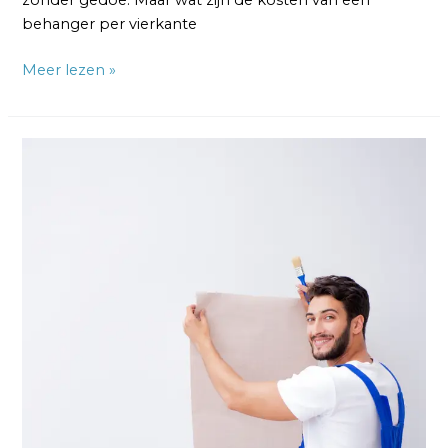
zonder gedoe. Maar wat zijn de kosten van een
behanger per vierkante
Meer lezen »
Wat
Kost
een
ZZP
Behanger
per
Uur:
Vanaf
€30