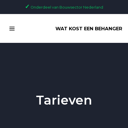
Ga
✓
Onderdeel van Bouwsector Nederland
naar
de
MAIN
inhoud
WAT KOST EEN BEHANGER
MENU
Tarieven