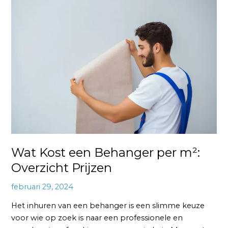
Wat
Kost
een
Behanger
per
m²:
Overzicht
Prijzen
Wat Kost een Behanger per m²:
Overzicht Prijzen
februari 29, 2024
Het inhuren van een behanger is een slimme keuze
voor wie op zoek is naar een professionele en