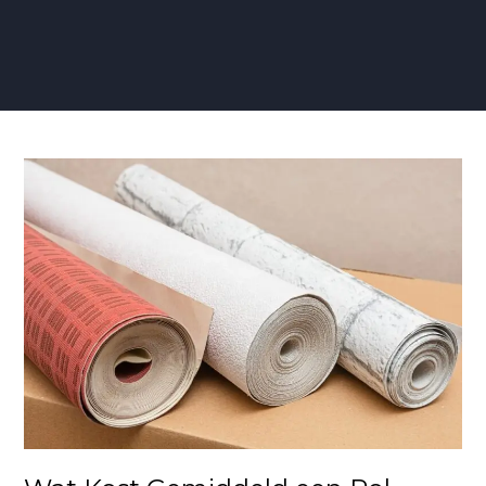
Wat
Kost
Gemiddeld
een
Rol
Behang:
Aanbiedingen