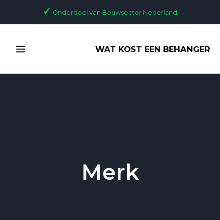
Ga
✓
Onderdeel van Bouwsector Nederland
naar
de
MAIN
inhoud
WAT KOST EEN BEHANGER
MENU
Merk