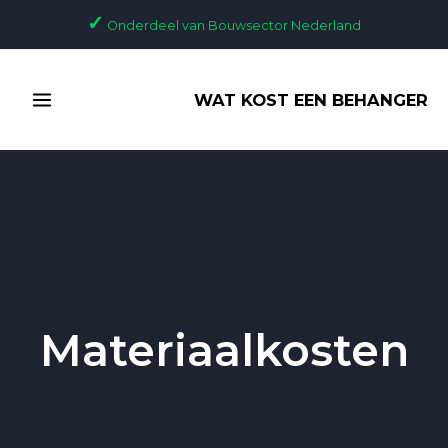
Ga
✓
Onderdeel van Bouwsector Nederland
naar
de
MAIN
inhoud
WAT KOST EEN BEHANGER
MENU
Materiaalkosten