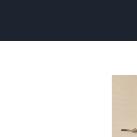
Wat
Kost
Een
Trapgat
Behangen
Een
Overzicht
van