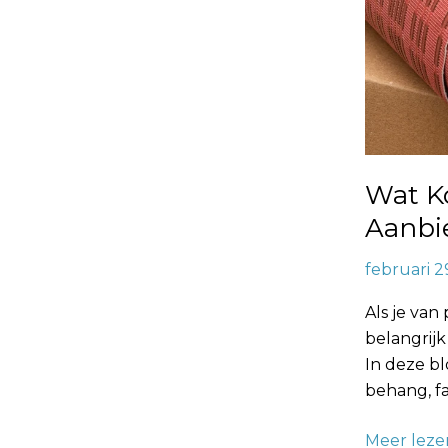
Wat K
Aanbi
februari 2
Als je van
belangrij
In deze b
behang, f
Meer leze