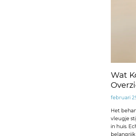
de
Kosten
Wat K
Overzi
februari 2
Het behan
vleugje st
in huis. E
belangrijk