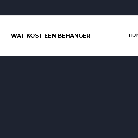
Ga
naar
de
inhoud
WAT KOST EEN BEHANGER
HO