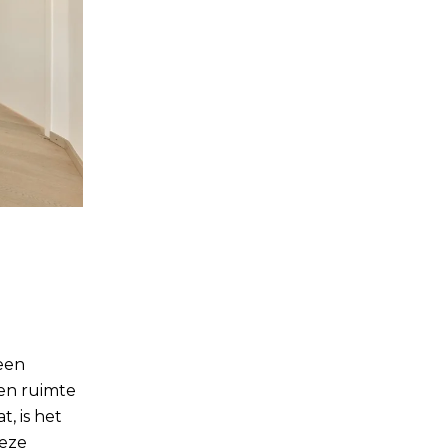
een
ten ruimte
, is het
deze