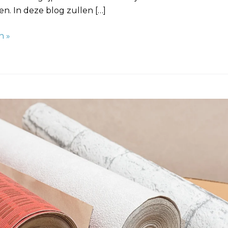
n. In deze blog zullen […]
n »
d
gen