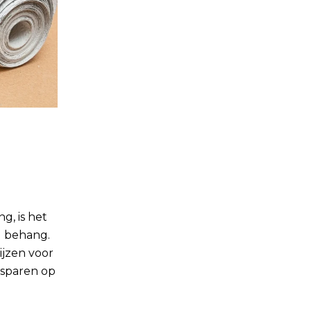
g, is het
l behang.
ijzen voor
esparen op