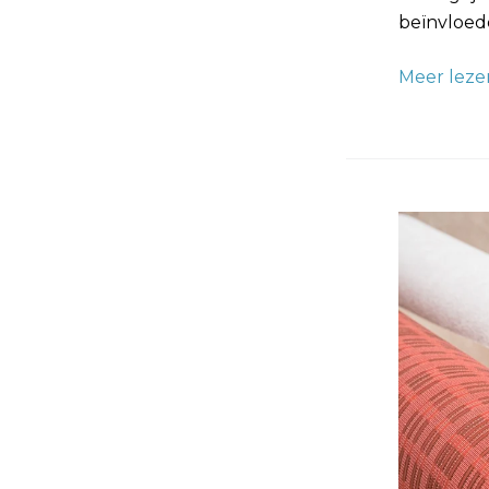
beïnvloede
Meer leze
Wat
Kost
Gemiddel
een
Rol
Behang:
Aanbiedin