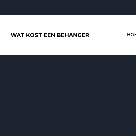
Ga
naar
de
inhoud
WAT KOST EEN BEHANGER
HO