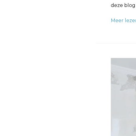
deze blog
Meer leze
Uurtarief
van
een
Behanger:
Laagste
Tarieven