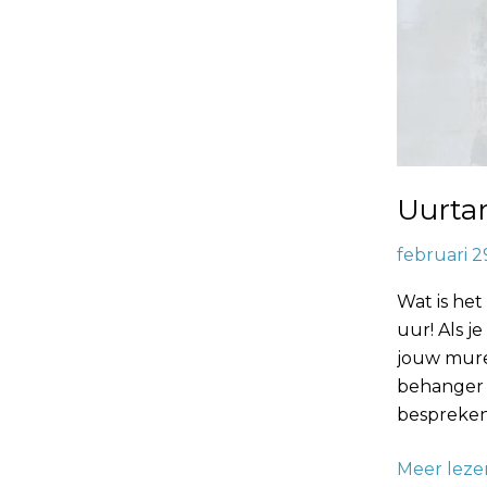
Uurtar
februari 2
Wat is het
uur! Als 
jouw muren
behanger 
bespreke
Meer leze