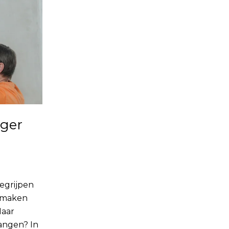
nger
begrijpen
t maken
Maar
angen? In