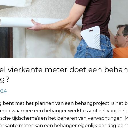
el vierkante meter doet een beha
ag?
024
ig bent met het plannen van een behangproject, is het 
empo waarmee een behanger werkt essentieel voor he
tische tijdschema’s en het beheren van verwachtingen. 
ierkante meter kan een behanger eigenlijk per dag beh