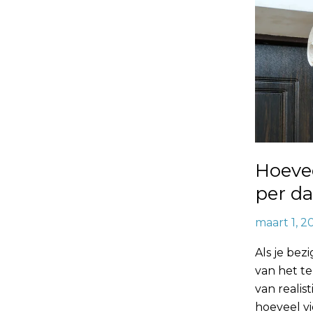
Hoeve
per d
maart 1, 2
Als je bez
van het t
van realis
hoeveel v