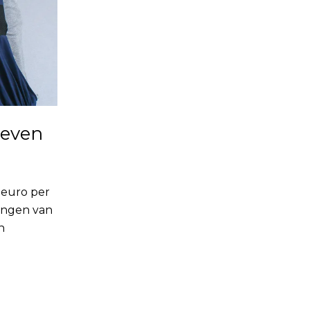
ieven
 euro per
angen van
n