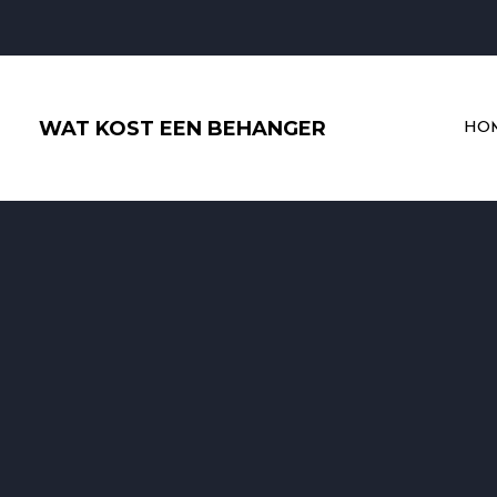
Ga
Bericht
naar
paginering
de
inhoud
WAT KOST EEN BEHANGER
HO