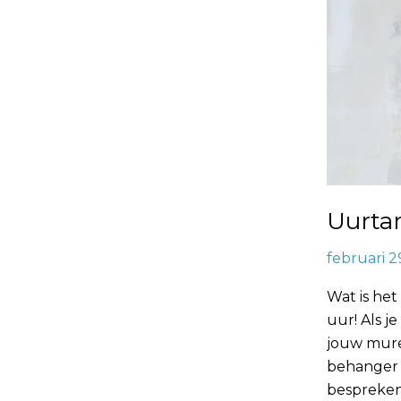
Uurtar
februari 2
Wat is het
uur! Als 
jouw muren
behanger 
bespreken