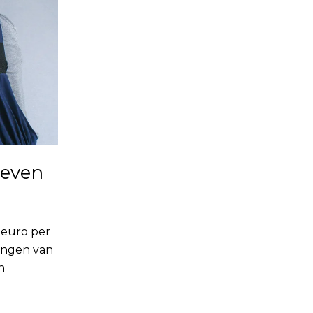
ieven
 euro per
angen van
n