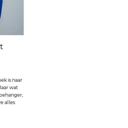
t
ek is naar
Maar wat
 behanger,
 alles