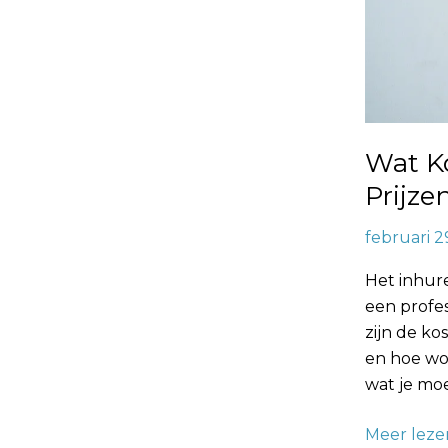
Wat K
Prijze
februari 2
Het inhur
een profe
zijn de ko
en hoe wo
wat je mo
Meer leze